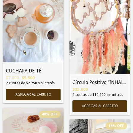
CUCHARA DE TÉ
$7.000
$5.500
Círculo Positivo "INHALE*EXHALE"
2
cuotas de
$2.750
sin interés
$25.000
2
cuotas de
$12.500
sin interés
40
%
OFF
16
%
OFF