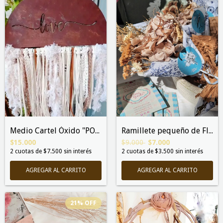
Ramillete pequeño de Flores "HORTENSIA"
Medio Cartel Óxido "POSITIVO"
$9.000
$7.000
$15.000
2
cuotas de
$3.500
sin interés
2
cuotas de
$7.500
sin interés
AGREGAR AL CARRITO
21
%
OFF