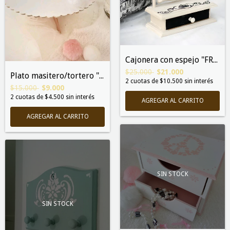
Cajonera con espejo "FRANCIS"
$25.000
$21.000
Plato masitero/tortero "MARCELA"
2
cuotas de
$10.500
sin interés
$15.000
$9.000
2
cuotas de
$4.500
sin interés
SIN STOCK
SIN STOCK