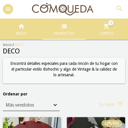
0
INICIO
PRODUCTOS
CARRITO
Inicio
/
DECO
DECO
Encontrá detalles especiales para cada rincón de tu hogar con
el particular estilo Bohochic y algo de Vintage & la calidez de
lo artesanal.
Ordenar por
FILTRAR
22
%
OFF